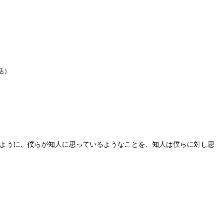
話）
いように、僕らが知人に思っているようなことを、知人は僕らに対し思
。