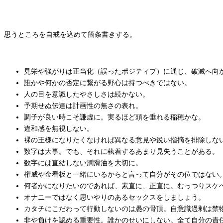
思うところを自戒を込めて箇条書きする。
見栄や強がりは正当化（誤ったポジティブ）に通じ、破滅へ向
誰かや何かの否定に繋がる野心は持つべきではない。
人の目を意識したやさしさは続かない。
予期せぬ伝達は計画性の無さの表れ。
調子が良い時こそ謙虚に。実るほど頭を垂れる稲穂かな。
違和感を無視しない。
裸の王様になりたくなければ異なる意見や鋭い指摘を排除しな
数字は大事。でも、それに執着するあまり見失うことがある。
数字には直結しない潤滑油を大切に。
権威や金看板と一緒にいるからと言って自分がその位ではない
何者かになりたいのであれば、素直に、正直に。むっつりスケ
オナニーではなく思いやりのあるセックスをしましょう。
カタチにこだわって行動しないのは愚の骨頂。自意識過剰は禁
非や負けを認める重要性。誰かのせいにしない。全て自分の責