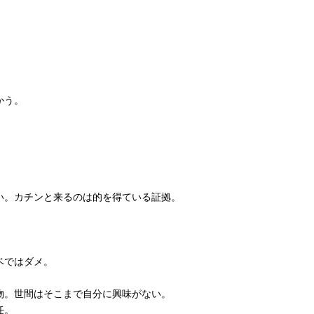
かう。
い。カチンと来るのは的を得ている証拠。
。
ベではダメ。
物。世間はそこまで自分に興味がない。
任。